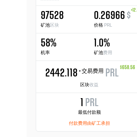
+12
97528
0.26966
$
矿池
区块
价格
PRL
58%
1.0%
机率
矿池
费用
$658.56
2442.118
PRL
+ 交易费用
区块
收益
1
PRL
最低付款额
付款费用由矿工承担