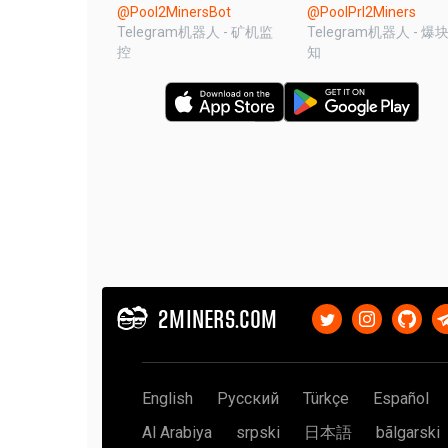
@Pool2MinersBot
@PoolPrl2Miners
Telegram机器人 - 矿机监
Telegram机器人 - 爆
控
知
2MINERS.COM
English
Русский
Türkçe
Español
Al Arabiya
srpski
日本語
bãlgarski