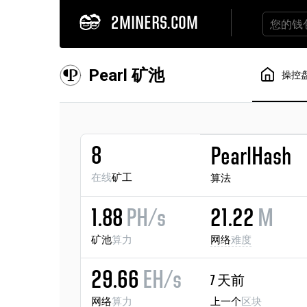
2MINERS.COM
Pearl 矿池
操控
8
PearlHash
在线
矿工
算法
1.88
PH/s
21.22
M
矿池
算力
网络
难度
29.66
EH/s
7 天前
网络
算力
上一个
区块