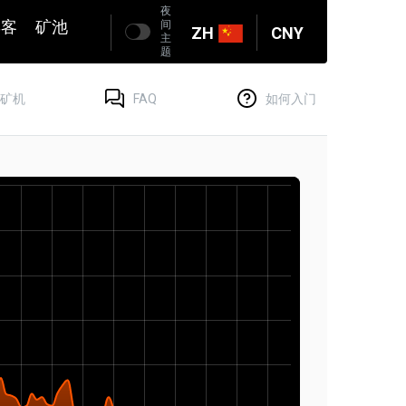
夜
博客
矿池
间
ZH
CNY
主
题
矿机
FAQ
如何入门