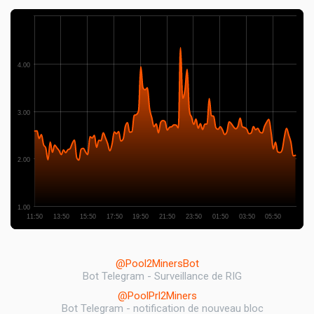
4.00
3.00
2.00
1.00
11:50
13:50
15:50
17:50
19:50
21:50
23:50
01:50
03:50
05:50
@Pool2MinersBot
Bot Telegram - Surveillance de RIG
@PoolPrl2Miners
Bot Telegram - notification de nouveau bloc