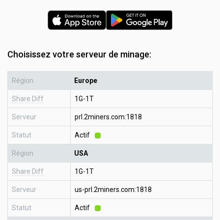
Choisissez votre serveur de minage:
Région
Europe
Share Diff
1G-1T
Serveur
prl.2miners.com:1818
Statut
Actif
Région
USA
Share Diff
1G-1T
Serveur
us-prl.2miners.com:1818
Statut
Actif