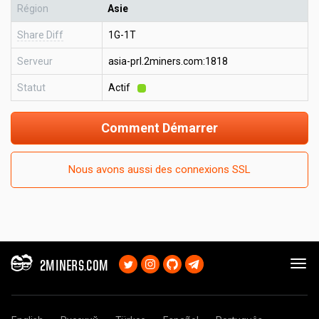
Région
Asie
Share Diff
1G-1T
Serveur
asia-prl.2miners.com:1818
Statut
Actif
Comment Démarrer
Nous avons aussi des connexions SSL
2MINERS.COM