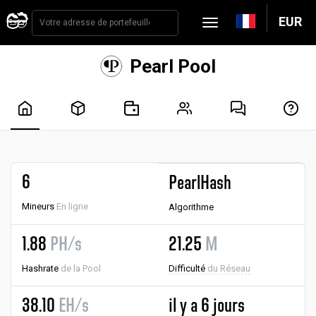
EUR
Pearl Pool
6
PearlHash
Mineurs
En ligne
Algorithme
1.88
PH/s
21.25
M
Hashrate
de la Pool
Difficulté
du Réseau
38.10
EH/s
il y a 6 jours