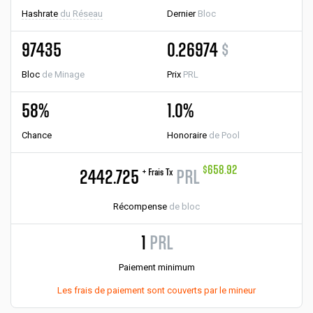
Hashrate
du Réseau
Dernier
Bloc
97435
0.26974
$
Bloc
de Minage
Prix
PRL
58%
1.0%
Chance
Honoraire
de Pool
$658.92
+ Frais Tx
2442.725
PRL
Récompense
de bloc
1
PRL
Paiement minimum
Les frais de paiement sont couverts par le mineur