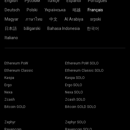
English
Русский
Türkçe
Español
Português
Deutsch
Polski
Українська
㗂越
Français
Magyar
ภาษาไทย
中文
Al Arabiya
srpski
日本語
bãlgarski
Bahasa Indonesia
한국어
Italiano
Ethereum PoW
Ethereum PoW SOLO
Ethereum Classic
Ethereum Classic SOLO
Kaspa
Kaspa SOLO
Ergo
Ergo SOLO
Nexa
Nexa SOLO
Zcash
Zcash SOLO
Bitcoin GOLD
Bitcoin GOLD SOLO
Zephyr
Zephyr SOLO
Ravencoin
Ravencoin SOLO