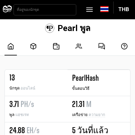
THB
Pearl พูล
13
PearlHash
นักขุด
ออนไลน์
ขั้นตอนวิธี
3.71
PH/s
21.31
M
พูล
แฮชเรท
เครือข่าย
ความยาก
24.88
EH/s
5 วันที่แล้ว