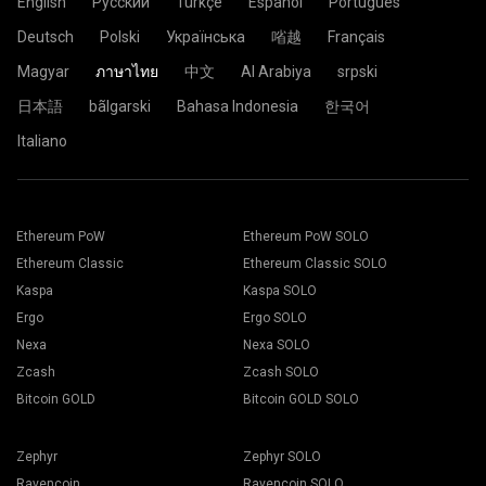
English
Русский
Türkçe
Español
Português
Deutsch
Polski
Українська
㗂越
Français
Magyar
ภาษาไทย
中文
Al Arabiya
srpski
日本語
bãlgarski
Bahasa Indonesia
한국어
Italiano
Ethereum PoW
Ethereum PoW SOLO
Ethereum Classic
Ethereum Classic SOLO
Kaspa
Kaspa SOLO
Ergo
Ergo SOLO
Nexa
Nexa SOLO
Zcash
Zcash SOLO
Bitcoin GOLD
Bitcoin GOLD SOLO
Zephyr
Zephyr SOLO
Ravencoin
Ravencoin SOLO