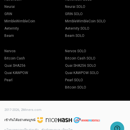
Neurai
Neurai SOLO
GRIN
GRIN SOLO
MimbleWimbleCoin
MimbleWimbleCoin SOLO
Aeternity
Aeternity SOLO
Beam
Beam SOLO
Nervos
Nervos SOLO
Bitcoin Cash
Bitcoin Cash SOLO
Quai SHA256
Quai SHA256 SOLO
Quai KAWPOW
Quai KAWPOW SOLO
Pearl
Pearl SOLO
Bitcoin SOLO
2017-2026,
2Miners.com
เข้ากันได้อย่างสมบูรณ์