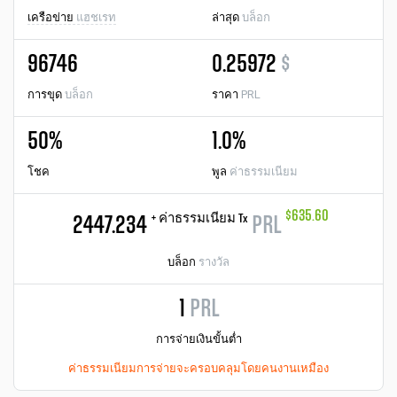
เครือข่าย
แฮชเรท
ล่าสุด
บล็อก
96746
0.25972
$
การขุด
บล็อก
ราคา
PRL
50%
1.0%
โชค
พูล
ค่าธรรมเนียม
$635.60
+ ค่าธรรมเนียม Tx
2447.234
PRL
บล็อก
รางวัล
1
PRL
การจ่ายเงินขั้นต่ำ
ค่าธรรมเนียมการจ่ายจะครอบคลุมโดยคนงานเหมือง