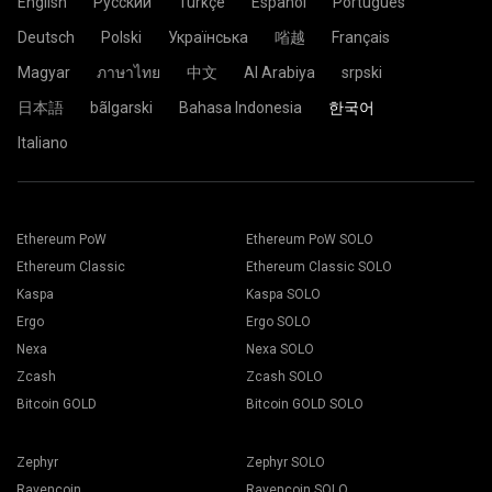
English
Русский
Türkçe
Español
Português
Deutsch
Polski
Українська
㗂越
Français
Magyar
ภาษาไทย
中文
Al Arabiya
srpski
日本語
bãlgarski
Bahasa Indonesia
한국어
Italiano
Ethereum PoW
Ethereum PoW SOLO
Ethereum Classic
Ethereum Classic SOLO
Kaspa
Kaspa SOLO
Ergo
Ergo SOLO
Nexa
Nexa SOLO
Zcash
Zcash SOLO
Bitcoin GOLD
Bitcoin GOLD SOLO
Zephyr
Zephyr SOLO
Ravencoin
Ravencoin SOLO