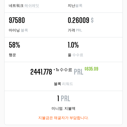
네트워크
해쉬레잇
지난
블록
97580
0.26009
$
마이닝
블록
가격
PRL
58%
1.0%
행운
풀
수수료
$635.09
+ Tx 수수료
2441.778
PRL
블록
리워드
1
PRL
미니멈. 지불액
지불금은 채굴자가 부담합니다.