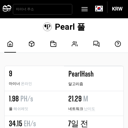
KRW
Pearl 풀
9
PearlHash
마이너
온라인
알고리즘
1.98
PH/s
21.29
M
풀
해쉬레잇
네트워크
난이도
34.15
EH/s
7일 전