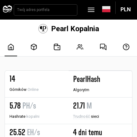
PLN
Pearl Kopalnia
14
PearlHash
Górników
Online
Algorytm
5.78
PH/s
21.71
M
Hashrate
kopalni
Trudność
sieci
25.52
EH/s
4 dni temu