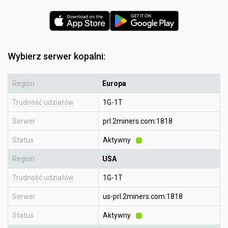
Wybierz serwer kopalni:
Region
Europa
Trudność udziałów
1G-1T
Serwer
prl.2miners.com:1818
Status
Aktywny
Region
USA
Trudność udziałów
1G-1T
Serwer
us-prl.2miners.com:1818
Status
Aktywny