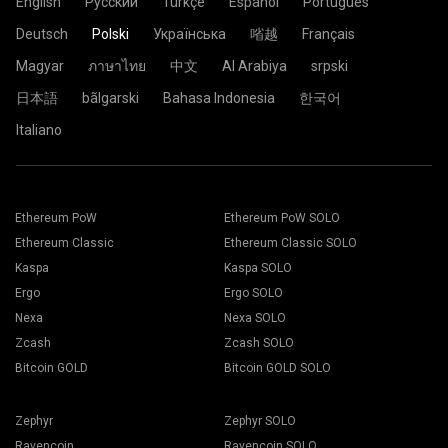
English
Русский
Türkçe
Español
Português
Deutsch
Polski
Українська
㗂越
Français
Magyar
ภาษาไทย
中文
Al Arabiya
srpski
日本語
bãlgarski
Bahasa Indonesia
한국어
Italiano
Ethereum PoW
Ethereum PoW SOLO
Ethereum Classic
Ethereum Classic SOLO
Kaspa
Kaspa SOLO
Ergo
Ergo SOLO
Nexa
Nexa SOLO
Zcash
Zcash SOLO
Bitcoin GOLD
Bitcoin GOLD SOLO
Zephyr
Zephyr SOLO
Ravencoin
Ravencoin SOLO