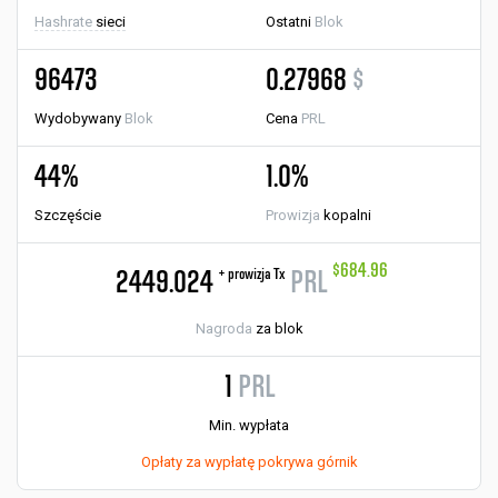
Hashrate
sieci
Ostatni
Blok
96473
0.27968
$
Wydobywany
Blok
Cena
PRL
44%
1.0%
Szczęście
Prowizja
kopalni
$684.96
+ prowizja Tx
2449.024
PRL
Nagroda
za blok
1
PRL
Min. wypłata
Opłaty za wypłatę pokrywa górnik