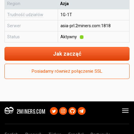
Region
Azja
Trudność udziałów
1G-1T
Serwer
asia-prl.2miners.com:1818
Status
Aktywny
Jak zacząć
Posiadamy również połączenie SSL
2MINERS.COM