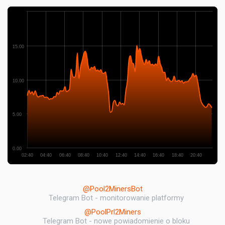
15.00
10.00
5.00
0.00
02:40
04:40
06:40
08:40
10:40
12:40
14:40
16:40
18:40
20:40
@Pool2MinersBot
Telegram Bot - monitorowanie platformy
@PoolPrl2Miners
Telegram Bot - nowe powiadomienie o bloku